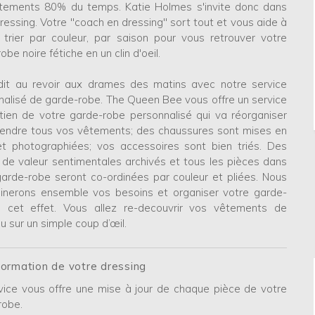
tements 80% du temps. Katie Holmes s'invite donc dans
ressing. Votre "coach en dressing" sort tout et vous aide à
, trier par couleur, par saison pour vous retrouver votre
robe noire fétiche en un clin d'oeil.
 dit au revoir aux drames des matins avec notre service
nalisé de garde-robe. The Queen Bee vous offre un service
etien de votre garde-robe personnalisé qui va réorganiser
pendre tous vos vêtements; des chaussures sont mises en
et photographiées; vos accessoires sont bien triés. Des
 de valeur sentimentales archivés et tous les pièces dans
garde-robe seront co-ordinées par couleur et pliées. Nous
inerons ensemble vos besoins et organiser votre garde-
 cet effet. Vous allez re-decouvrir vos vêtements de
 sur un simple coup d’œil.
ormation de votre dressing
vice vous offre une mise à jour de chaque pièce de votre
robe.