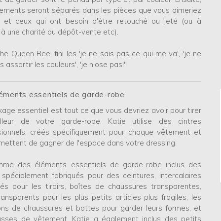
tements seront séparés dans les pièces que vous aimeriez
, et ceux qui ont besoin d'être retouché ou jeté (ou à
à une charité ou dépôt-vente etc).
e Queen Bee, fini les 'je ne sais pas ce qui me va', 'je ne
s assortir les couleurs', 'je n'ose pas!'!
éments essentiels de garde-robe
age essentiel est tout ce que vous devriez avoir pour tirer
lleur de votre garde-robe. Katie utilise des cintres
sionnels, créés spécifiquement pour chaque vêtement et
rmettent de gagner de l'espace dans votre dressing.
me des éléments essentiels de garde-robe inclus des
s spécialement fabriqués pour des ceintures, intercalaires
és pour les tiroirs, boîtes de chaussures transparentes,
ansparents pour les plus petits articles plus fragiles, les
ions de chaussures et bottes pour garder leurs formes, et
usses de vêtement. Katie a également inclus des petits