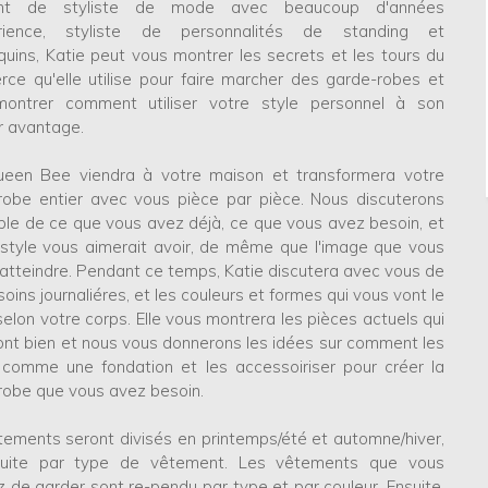
nt de styliste de mode avec beaucoup d'années
érience, styliste de personnalités de standing et
uins, Katie peut vous montrer les secrets et les tours du
ce qu'elle utilise pour faire marcher des garde-robes et
ontrer comment utiliser votre style personnel à son
r avantage.
een Bee viendra à votre maison et transformera votre
robe entier avec vous pièce par pièce. Nous discuterons
le de ce que vous avez déjà, ce que vous avez besoin, et
e style vous aimerait avoir, de même que l'image que vous
 atteindre. Pendant ce temps, Katie discutera avec vous de
oins journaliéres, et les couleurs et formes qui vous vont le
elon votre corps. Elle vous montrera les pièces actuels qui
ont bien et nous vous donnerons les idées sur comment les
er comme une fondation et les accessoiriser pour créer la
robe que vous avez besoin.
tements seront divisés en printemps/été et automne/hiver,
uite par type de vêtement. Les vêtements que vous
 de garder sont re-pendu par type et par couleur. Ensuite,