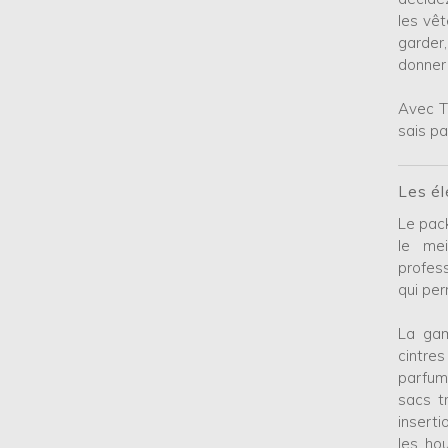
les vê
garder
donner 
Avec Th
sais pa
Les él
Le pack
le mei
profes
qui pe
La gam
cintre
parfum
sacs tr
insert
les ho