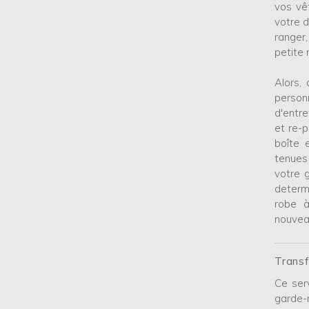
vos vê
votre d
ranger
petite 
Alors,
person
d'entr
et re-
boîte 
tenues
votre 
determ
robe à
nouveau
Transf
Ce ser
garde-